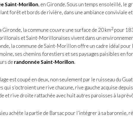
e Saint-Morillon
, en Gironde. Sous un temps ensoleillé, le g
ant forêt et bords de rivière, dans une ambiance conviviale e
2
la Gironde, la commune couvre une surface de 20 km
pour 183
rillonais et Saint-Morillonaises vivent dans un environneme
onde, la commune de Saint-Morillon offre un cadre idéal pour
moine, ses chemins forestiers et ses paysages paisibles en fon
urs de
randonnée Saint-Morillon
.
illage est coupé en deux, non seulement par le ruisseau du Guat
s qui s’octroient une rive chacune, rive gauche acquise depuis
e et rive droite rattachée avec huit autres paroisses à la prév
u achète la partie de Barsac pour l’intégrer à sa baronnie, réa