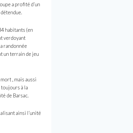
roupe a profité d’un
t détendue.
4 habitants (en
nt verdoyant
 la randonnée
t un terrain de jeu
 mort , mais aussi
 toujours à la
ôté de Barsac.
lisant ainsi l’unité