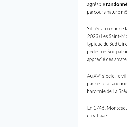
agréable
randonné
parcours nature mêl
Située au cœur de 
2023) Les Saint-Mo
typique du Sud Gir
pédestre. Son patri
apprécié des amate
e
Au XV
siècle, le v
par deux seigneurie
baronnie de La Brèd
En 1746, Montesquie
du village.