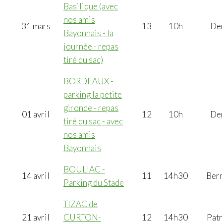
Basilique (avec
nos amis
31 mars
13
10h
De
Bayonnais - la
journée - repas
tiré du sac)
BORDEAUX -
parking la petite
gironde - repas
01 avril
12
10h
De
tiré du sac - avec
nos amis
Bayonnais
BOULIAC -
14 avril
11
14h30
Ber
Parking du Stade
TIZAC de
21 avril
CURTON-
12
14h30
Patr