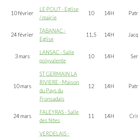
LE POUT - Eglise
10 février
10
14H
Patr
/ mairie
TABANAC -
24 février
11,5
14H
Jac
Eglise
LANSAC - Salle
3 mars
10
14H
Se
polyvalente
ST GERMAIN LA
RIVIERE - Maison
10 mars
12
14H
Patr
du Pays du
Fronsadais
FALEYRAS - Salle
24 mars
11
14H
Cri
des fêtes
VERDELAIS -