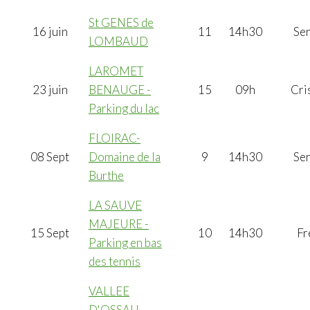
St GENES de
16 juin
11
14h30
Se
LOMBAUD
LAROMET
23 juin
BENAUGE -
15
09h
Cri
Parking du lac
FLOIRAC-
08 Sept
Domaine de la
9
14h30
Se
Burthe
LA SAUVE
MAJEURE -
15 Sept
10
14h30
Fr
Parking en bas
des tennis
VALLEE
D'OSSAU -