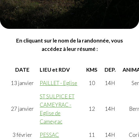
En cliquant sur le nom de la randonnée, vous
accédez à leur résumé :
DATE
LIEU et RDV
KMS
DEP.
ANIM
13 janvier
PAILLET - Eglise
10
14H
Se
ST SULPICE ET
CAMEYRAC -
27 janvier
12
14H
Ber
Eglise de
Cameyrac
3 février
PESSAC
11
14H
Cor