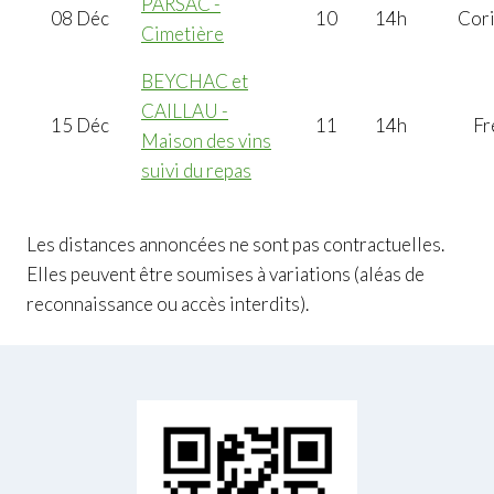
PARSAC -
08 Déc
10
14h
Cor
Cimetière
BEYCHAC et
CAILLAU -
15 Déc
11
14h
Fr
Maison des vins
suivi du repas
Les distances annoncées ne sont pas contractuelles.
Elles peuvent être soumises à variations (aléas de
reconnaissance ou accès interdits).