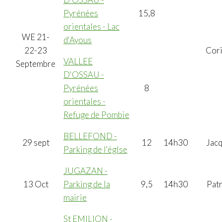
Pyrénées
15,8
orientales - Lac
WE 21-
d'Ayous
22-23
Cor
VALLEE
Septembre
D'OSSAU -
Pyrénées
8
orientales -
Refuge de Pombie
BELLEFOND -
29 sept
12
14h30
Jac
Parking de l'églse
JUGAZAN -
13 Oct
Parking de la
9,5
14h30
Patr
mairie
St EMILION -