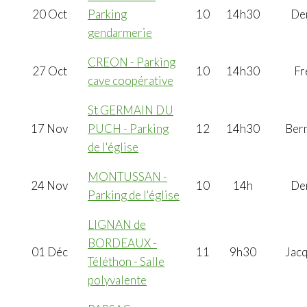
20 Oct
Parking
10
14h30
De
gendarmerie
CREON - Parking
27 Oct
10
14h30
Fr
cave coopérative
St GERMAIN DU
17 Nov
PUCH - Parking
12
14h30
Ber
de l'église
MONTUSSAN -
24 Nov
10
14h
De
Parking de l'église
LIGNAN de
BORDEAUX -
01 Déc
11
9h30
Jac
Téléthon - Salle
polyvalente