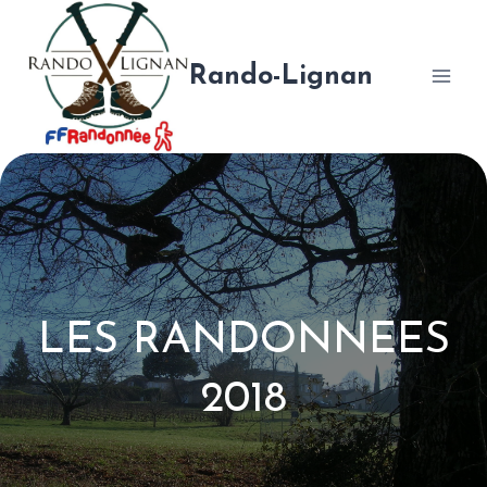
Aller
au
contenu
Rando-Lignan
LES RANDONNEES
2018