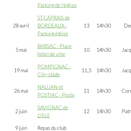
Parking de l'église
ST CAPRAIS de
28 avril
BORDEAUX -
13
14h30
De
Parking église
BARSAC - Place
5 mai
10
14h30
Jac
hôtel de ville
POMPIGNAC -
19 mai
11,5
14h30
Jac
City-stade
NAUJAN et
26 mai
11
14h30
Cor
POSTIAC - Poste
SAVIGNAC de
2 juin
12
14h30
Patr
L'ISLE
9 juin
Repas du club