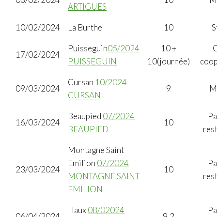
ARTIGUES
10/02/2024
La Burthe
10
S
Puisseguin
05/2024
10 +
C
17/02/2024
PUISSEGUIN
10(journée)
coop
Cursan
10/2024
09/03/2024
9
M
CURSAN
Beaupied
07/2024
Pa
16/03/2024
10
BEAUPIED
res
Montagne Saint
Emilion
07/2024
Pa
23/03/2024
10
MONTAGNE SAINT
res
EMILION
Haux
08/02024
Pa
06/04/2024
9,2