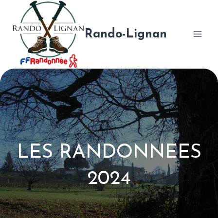
Aller
au
contenu
Rando-Lignan
LES RANDONNEES
2024