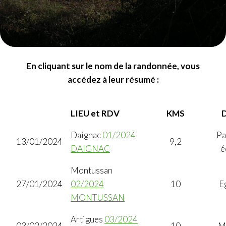
En cliquant sur le nom de la randonnée, vous
accédez à leur résumé :
LIEU et RDV
KMS
D
Daignac
01/2024
Pa
13/01/2024
9,2
DAIGNAC
é
Montussan
27/01/2024
02/2024
10
E
MONTUSSAN
Artigues
03/2024
03/02/2024
10
M