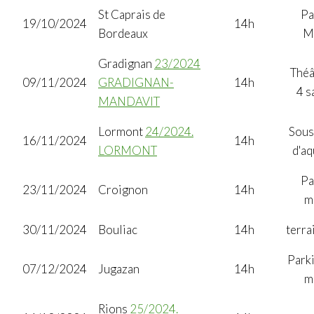
St Caprais de
Pa
19/10/2024
14h
Bordeaux
M
Gradignan
23/2024
Théâ
09/11/2024
GRADIGNAN-
14h
4 s
MANDAVIT
Lormont
24/2024.
Sous
16/11/2024
14h
LORMONT
d'aq
Pa
23/11/2024
Croignon
14h
m
30/11/2024
Bouliac
14h
terra
Parki
07/12/2024
Jugazan
14h
m
Rions
25/2024.