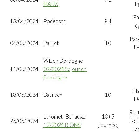
HAUX
E
Pa
13/04/2024
Podensac
9,4
é
Par
04/05/2024
Paillet
10
l'
WE en Dordogne
11/05/2024
09/2024 Séjour en
Dordogne
Pl
18/05/2024
Baurech
10
l'
Res
Laromet- Benauge
10+5
25/05/2024
Lac 
12/2024 RIONS
(journée)
La