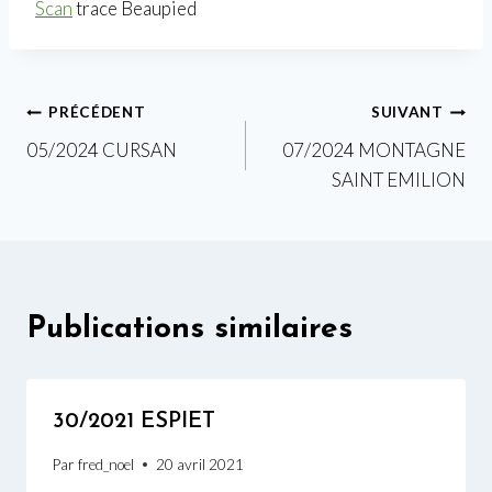
Scan
trace Beaupied
Navigation
PRÉCÉDENT
SUIVANT
05/2024 CURSAN
07/2024 MONTAGNE
de
SAINT EMILION
l’article
Publications similaires
30/2021 ESPIET
Par
fred_noel
20 avril 2021