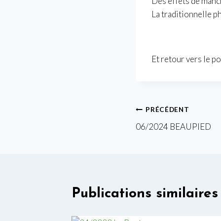
Des effets de manc
La traditionnelle p
Et retour vers le po
Navigation
PRÉCÉDENT
06/2024 BEAUPIED
de
l’article
Publications similaires