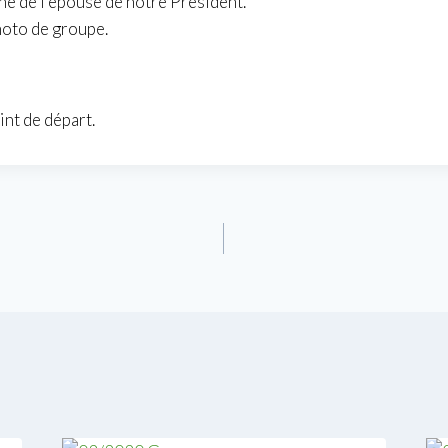
he de l’épouse de notre Président.
hoto de groupe.
int de départ.