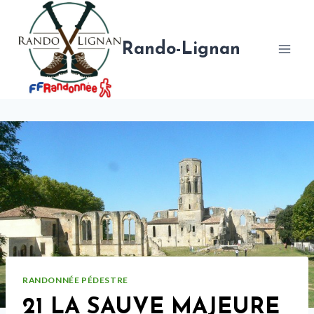
Aller
au
contenu
Rando-Lignan
RANDONNÉE PÉDESTRE
21 LA SAUVE MAJEURE