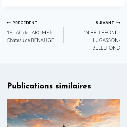
Navigation
PRÉCÉDENT
SUIVANT
19 LAC de LAROMET-
24 BELLEFOND-
de
Château de BENAUGE
LUGASSON-
l’article
BELLEFOND
Publications similaires