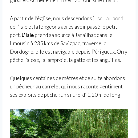
gabares. Actuellement il sert au tourisme fluvial.
A partir de l’église, nous descendons jusqu’au bord
de l’Isle et la longeons après avoir passé le petit
port.
L’Isle
prend sa source à Janailhac dans le
limousin
à 235 kms de Savignac, traverse la
Dordogne, elle est navigable depuis Périgueux. On y
pêche l’alose, la lamproie, la gatte et les anguilles.
Quelques centaines de mètres et de suite abordons
un pêcheur au carrelet qui nous raconte gentiment
ses exploits de pêche : un silure d’ 1,20 m de long !