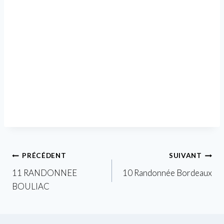
Navigation
PRÉCÉDENT
SUIVANT
11 RANDONNEE
10 Randonnée Bordeaux
de
BOULIAC
l’article