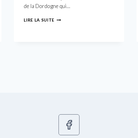
de la Dordogne qui…
02
LIRE LA SUITE
SAINT
SULPICE
ET
CAMEYRAC