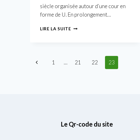
siècle organisée autour d’une cour en
forme de U. En prolongement…
03
LIRE LA SUITE
EN
VILLE
DE
PESSAC
Navigation
Page
1
…
21
22
23
précédente
de
page
Le Qr-code du site