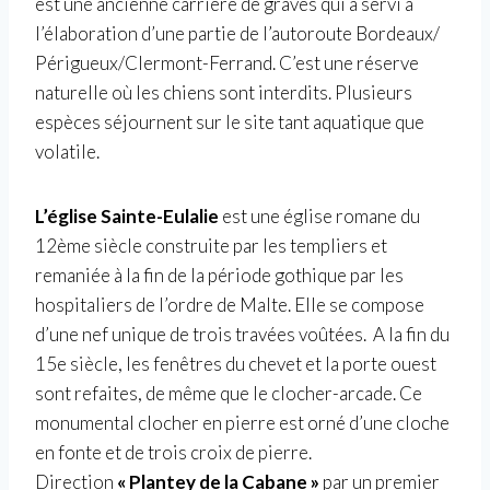
est une ancienne carrière de graves qui a servi à
l’élaboration d’une partie de l’autoroute Bordeaux/
Périgueux/Clermont-Ferrand. C’est une réserve
naturelle où les chiens sont interdits. Plusieurs
espèces séjournent sur le site tant aquatique que
volatile.
L’église Sainte-Eulalie
est une église romane du
12ème siècle construite par les templiers et
remaniée à la fin de la période gothique par les
hospitaliers de l’ordre de Malte. Elle se compose
d’une nef unique de trois travées voûtées. A la fin du
15e siècle, les fenêtres du chevet et la porte ouest
sont refaites, de même que le clocher-arcade. Ce
monumental clocher en pierre est orné d’une cloche
en fonte et de trois croix de pierre.
Direction
« Plantey de la Cabane »
par un premier