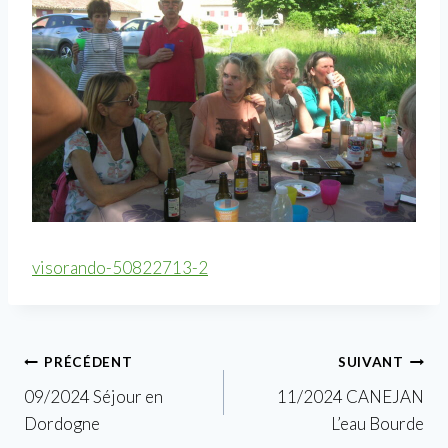
visorando-50822713-2
Navigation
PRÉCÉDENT
SUIVANT
09/2024 Séjour en
11/2024 CANEJAN
de
Dordogne
L’eau Bourde