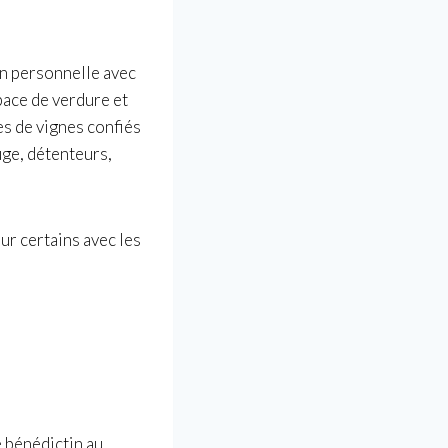
on personnelle avec
pace de verdure et
es de vignes confiés
uge, détenteurs,
ur certains avec les
é bénédictin au