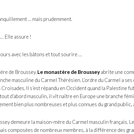
ranquillement … mais prudemment.
… Elle assure !
urs avec les bâtons et tout sourire …
ère de Broussey.
Le monastère de Broussey
abrite une com
anche masculine du Carmel Thérésien. L’ordre du Carmel a ses 
 Croisades. Il s’est répandu en Occident quand la Palestine fu
ut d’abord masculin, il vît naître en Europe une branche fémi
lement bien plus nombreuses et plus connues du grand public,
ssey demeure la maison-mère du Carmel masculin français. 
ais composées de nombreux membres, à la différence des gr