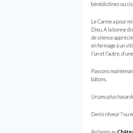
bénédictines ou ci
Le Carme a pour mis
Dieu
.
A la bonne di
de silence apprécié
en fermage à un vit
l’un et l’autre, d’u
Passons maintenant 
bâtons.
Un peu plus hasarde
Denis rêveur ? ou e
Arrivons au
Châtea