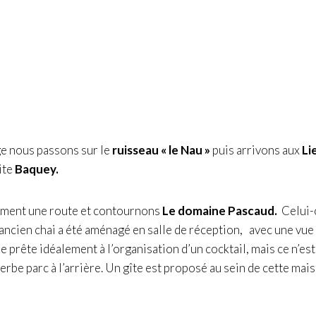
ge nous passons sur le
ruisseau « le Nau »
puis arrivons aux
Li
ite
Baquey.
ment une route et contournons
Le domaine Pascaud.
Celui-c
’ancien chai a été aménagé en salle de réception, avec une vue 
e prête idéalement à l’organisation d’un cocktail, mais ce n’es
erbe parc à l’arrière. Un gîte est proposé au sein de cette mai