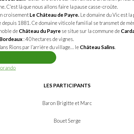
e. C’est là que nous allons faire la pause casse-croûte.
 un croisement
Le Château de Payre.
Le domaine du Vic est la 
 depuis 1881. Ce domaine viticole familial se transmet de mère
gnoble de
Château du Payre
se situe sur la commune de
Card
e Bordeaux
: 40 hectares de vignes.
ans Rions par l’arrière du village… le
Château Salins
.
.
www.openrunner.com
rando
LES PARTICIPANTS
Baron Brigitte et Marc
Bouet Serge