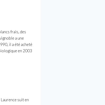
lancs frais, des
 vignoble a une
990, il a été acheté
 biologique en 2003
 Laurence suit en