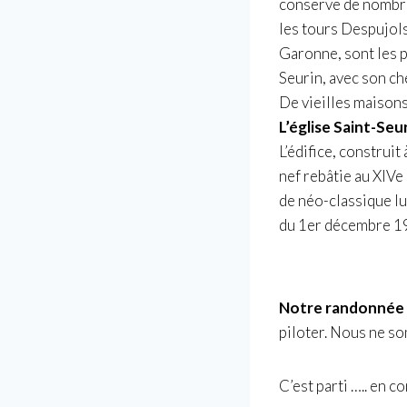
conserve de nombreu
les tours Despujols 
Garonne, sont les p
Seurin, avec son ch
De vieilles maison
L’église Saint-Seu
L’édifice, construit 
nef rebâtie au
XIVe 
de
néo-classique
lu
du
1er
décembre 1
Notre randonnée 
piloter. Nous ne so
C’est parti ….. en 