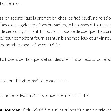
sterciennes.
sion apostolique la promotion, chez les fidèles, d’une relati
stance des agglomérations bruyantes, le Broussey offre un es
 de ceux qui y passent. En outre, il dispose de quelques hectar
iculteur compétent fournissant un blanc moelleux et un vin ro
ne honorable appellation contrôlée.
à travers des bosquets et sur des chemins boueux … facile po
ux pour Brigitte, mais elle va assurer.
n pleine réflexion ?? mais prudent ferme la marche.
u Jourdan.
Celui-ci s’élève sur les ruines d’un ancien prieur