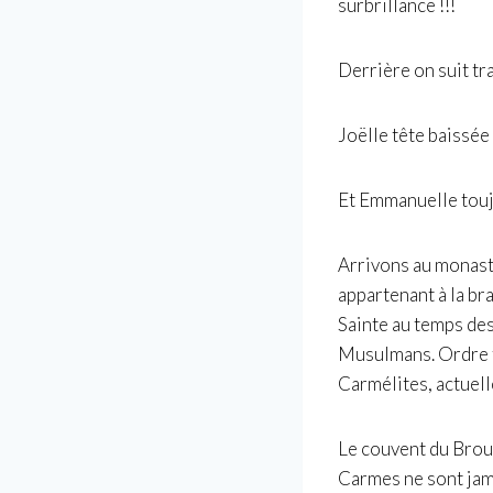
surbrillance !!!
Derrière on suit t
Joëlle tête baissée 
Et Emmanuelle toujo
Arrivons au monast
appartenant à la br
Sainte au temps des
Musulmans. Ordre to
Carmélites, actuel
Le couvent du Brou
Carmes ne sont jam