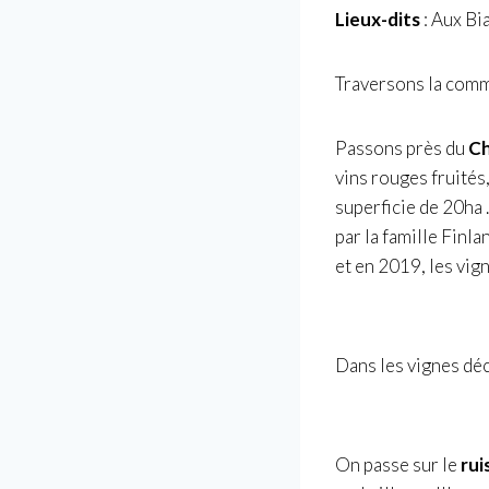
Lieux-dits
: Aux Bi
Traversons la com
Passons près du
Ch
vins rouges fruités
superficie de 20ha 
par la famille Finl
et en 2019, les vig
Dans les vignes dé
On passe sur le
rui