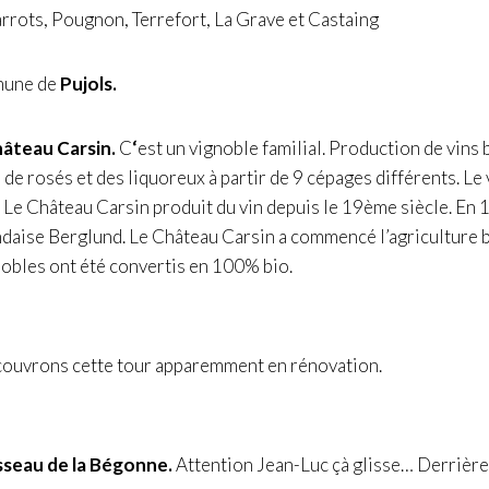
arrots, Pougnon, Terrefort, La Grave et Castaing
mune de
Pujols.
âteau Carsin.
C
‘
est un vignoble familial. Production de vins b
, de rosés et des liquoreux à partir de 9 cépages différents. Le
. Le Château Carsin produit du vin depuis le 19ème siècle. En 1
andaise Berglund. Le Château Carsin a commencé l’agriculture
nobles ont été convertis en 100% bio.
couvrons cette tour apparemment en rénovation.
sseau de la Bégonne.
Attention Jean-Luc çà glisse… Derrière