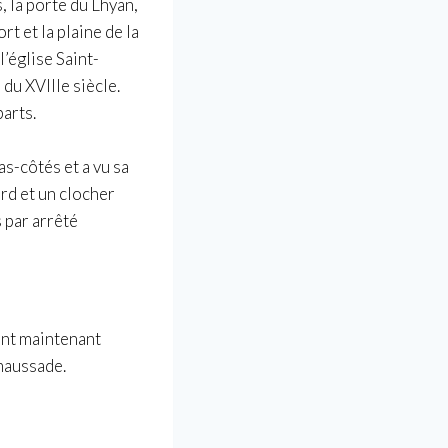
 la porte du Lhyan,
rt et la plaine de la
’église Saint-
du XVIIIe siècle.
arts.
as-côtés
et a vu sa
nord et un clocher
s
par arrêté
ont maintenant
 maussade.