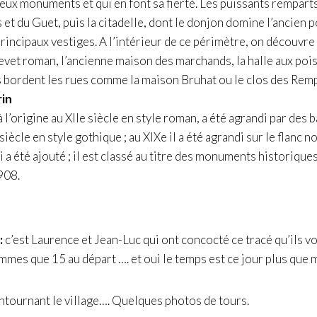
x monuments et qui en font sa fierté. Les puissants remparts,
et du Guet, puis la citadelle, dont le donjon domine l’ancien po
rincipaux vestiges. A l’intérieur de ce périmètre, on découvre l
evet roman, l’ancienne maison des marchands, la halle aux pois 
s bordent les rues comme la maison Bruhat ou le clos des Remp
rin
à l’origine au
XIIe siècle
en
style roman,
a été agrandi par des
b
siècle
en
style gothique
; au
XIXe
il a été agrandi sur le flanc 
i a été ajouté ; il est classé au titre des
monuments historique
908.
:
c’est Laurence et Jean-Luc qui ont concocté ce tracé qu’ils v
mmes que 15 au départ …. et oui le temps est ce jour plus que
contournant le village…. Quelques photos de tours.