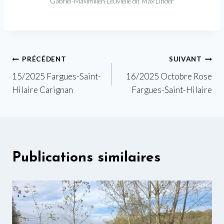
Gabriel-Maximilien Leuvielle dit Max Linder
Navigation
PRÉCÉDENT
SUIVANT
15/2025 Fargues-Saint-
16/2025 Octobre Rose
de
Hilaire Carignan
Fargues-Saint-Hilaire
l’article
Publications similaires