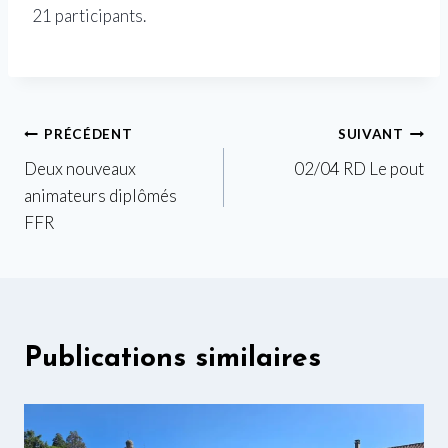
21 participants.
Navigation
PRÉCÉDENT
SUIVANT
Deux nouveaux
02/04 RD Le pout
de
animateurs diplômés
l’article
FFR
Publications similaires