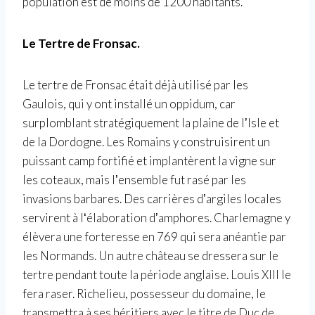
population est de moins de 1200 habitants.
Le
Tertre de Fronsac.
Le tertre de Fronsac était déjà utilisé par les
Gaulois, qui y ont installé un oppidum, car
surplomblant stratégiquement la plaine de lʼIsle et
de la Dordogne. Les Romains y construisirent un
puissant camp fortifié et implantèrent la vigne sur
les coteaux, mais lʼensemble fut rasé par les
invasions barbares. Des carrières dʼargiles locales
servirent à lʻélaboration dʼamphores. Charlemagne y
élèvera une forteresse en 769 qui sera anéantie par
les Normands. Un autre château se dressera sur le
tertre pendant toute la période anglaise. Louis XIII le
fera raser. Richelieu, possesseur du domaine, le
transmettra à ses héritiers avec le titre de Duc de