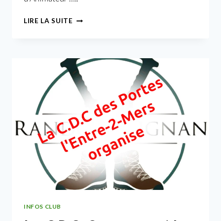
JEAN-
LIRE LA SUITE
LUC,
UN
NOUVEL
ANIMATEUR
DIPLÔMÉ
FFR
INFOS CLUB