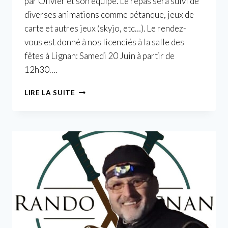
par Olivier et son équipe. Le repas sera suivi de
diverses animations comme pétanque, jeux de
carte et autres jeux (skyjo, etc…). Le rendez-
vous est donné à nos licenciés à la salle des
fêtes à Lignan: Samedi 20 Juin à partir de
12h30….
JOURNÉE
LIRE LA SUITE
FESTIVE
–
REPAS
ET
JEUX