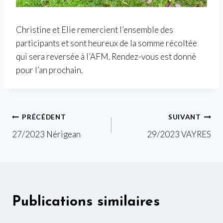
Christine et Elie remercient l’ensemble des
participants et sont heureux de la somme récoltée
qui sera reversée à l’AFM. Rendez-vous est donné
pour l’an prochain.
Navigation
PRÉCÉDENT
SUIVANT
27/2023 Nérigean
29/2023 VAYRES
de
l’article
Publications similaires