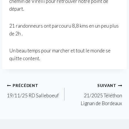
chemin de Virelli pour retrouver notre point de
départ.
21 randonneurs ont parcouru 8,8 kms en un peu plus
de 2h .
Un beau temps pour marcher et tout le monde se
quitte content.
Navigation
PRÉCÉDENT
SUIVANT
19/11/25 RD Salleboeuf
21/2025 Téléthon
de
Lignan de Bordeaux
l’article