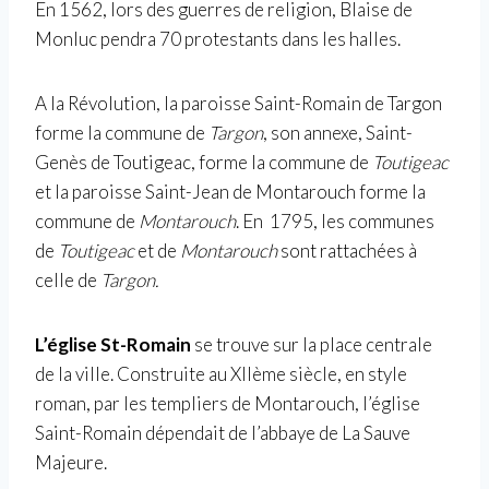
En
1562
, lors des
guerres de religion
,
Blaise de
Monluc pendra 70 protestants
dans les halles.
A la
Révolution,
la paroisse Saint-Romain de Targon
forme la commune de
Targon
, son annexe, Saint-
Genès de Toutigeac, forme la commune de
Toutigeac
et la paroisse Saint-Jean de Montarouch forme la
commune de
Montarouch
. En
1795, les communes
de
Toutigeac
et de
Montarouch
sont rattachées à
celle de
Targon.
L’église St-Romain
se trouve sur la place centrale
de la ville. Construite au XIIème siècle, en style
roman
, par les templiers de Montarouch, l’église
Saint-Romain dépendait de l’abbaye de La Sauve
Majeure.