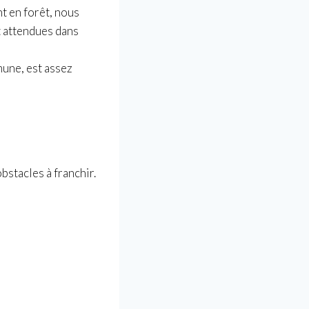
t en forêt, nous
t attendues dans
mmune, est assez
stacles à franchir.