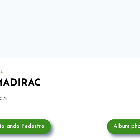
RE
 MADIRAC
2025
siorando Pedestre
Album pho