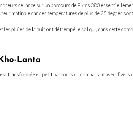
rcheurs se lance sur un parcours de 9 kms 380 essentiellemen
îcheur matinale car des températures de plus de 35 degrés son
 et les pluies de la nuit ont détrempé le sol qui, dans cette co
 Kho-Lanta
st transformée en petit parcours du combattant avec divers ob