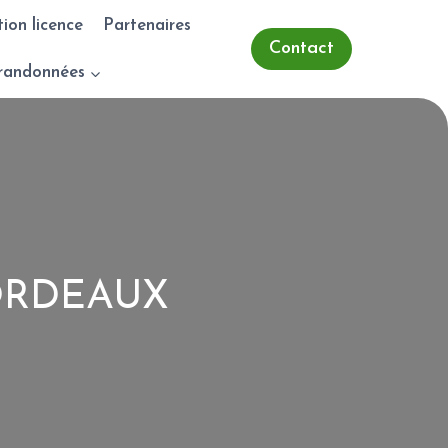
tion licence
Partenaires
Contact
randonnées
ORDEAUX