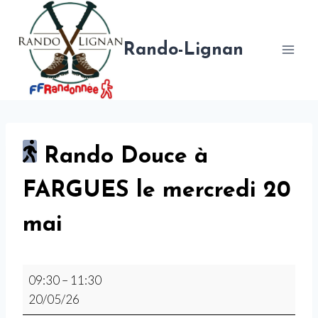
Aller
au
contenu
Rando-Lignan
Rando Douce à
FARGUES le mercredi 20
mai
R
09:30
–
11:30
a
20/05/26
n