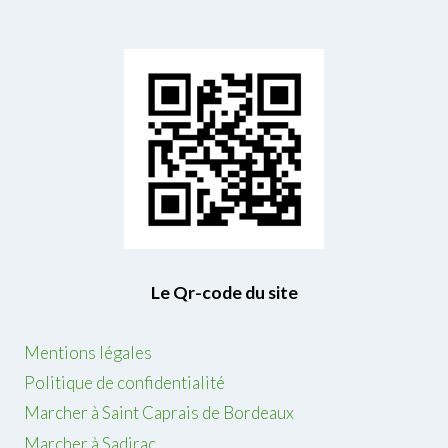
e
m
e
r
c
r
e
d
i
2
0
Le Qr-code du site
m
a
Mentions légales
i
Politique de confidentialité
Marcher à Saint Caprais de Bordeaux
Marcher à Sadirac