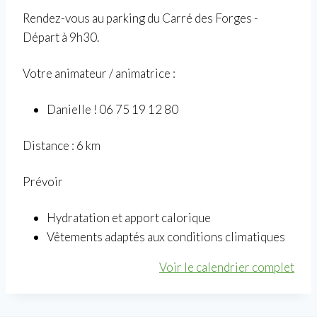
d
Rendez-vous au parking du Carré des Forges -
o
Départ à 9h30.
D
o
Votre animateur / animatrice :
u
c
Danielle ! 06 75 19 12 80
e
Distance : 6 km
à
F
Prévoir
A
R
Hydratation et apport calorique
G
Vêtements adaptés aux conditions climatiques
U
E
Voir le calendrier complet
S
l