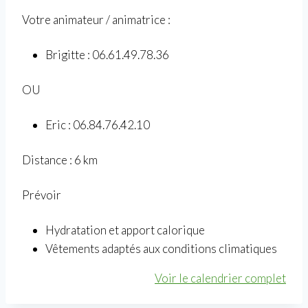
e
Votre animateur / animatrice :
N
o
Brigitte : 06.61.49.78.36
r
OU
d
i
Eric : 06.84.76.42.10
q
u
Distance : 6 km
e
à
Prévoir
S
A
Hydratation et apport calorique
D
Vêtements adaptés aux conditions climatiques
I
R
Voir le calendrier complet
A