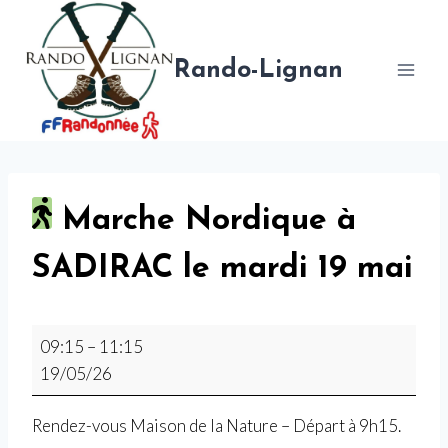
Aller
au
contenu
Rando-Lignan
Marche Nordique à
SADIRAC le mardi 19 mai
M
09:15
–
11:15
a
19/05/26
r
c
Rendez-vous Maison de la Nature – Départ à 9h15.
h