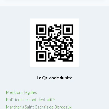
C
l
e
m
a
r
d
i
1
9
m
a
Le Qr-code du site
i
Mentions légales
Politique de confidentialité
Marcher à Saint Caprais de Bordeaux