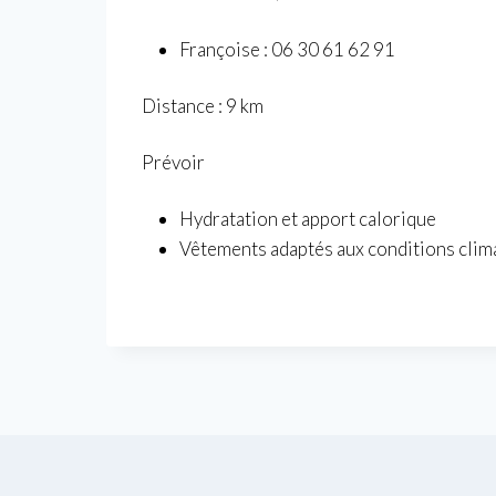
N
o
Françoise : 06 30 61 62 91
r
Distance : 9 km
d
i
Prévoir
q
u
Hydratation et apport calorique
e
Vêtements adaptés aux conditions clim
à
C
R
E
O
N
l
e