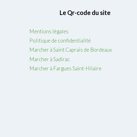
v
e
Le Qr-code du site
n
d
Mentions légales
r
Politique de confidentialité
e
d
Marcher à Saint Caprais de Bordeaux
i
Marcher à Sadirac
2
Marcher à Fargues Saint-Hilaire
6
j
u
i
n