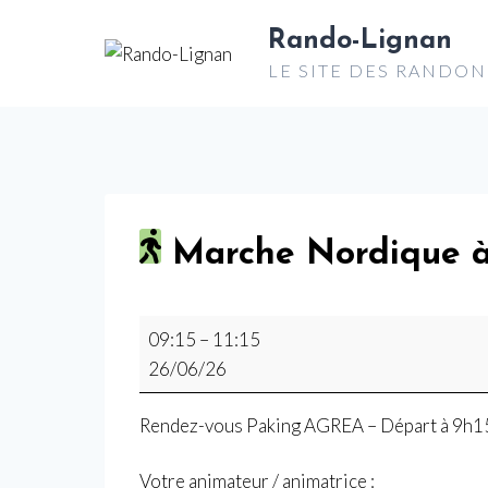
Aller
Rando-Lignan
au
LE SITE DES RANDO
contenu
Marche Nordique à
M
09:15
–
11:15
a
26/06/26
r
c
Rendez-vous Paking AGREA – Départ à 9h1
h
e
Votre animateur / animatrice :